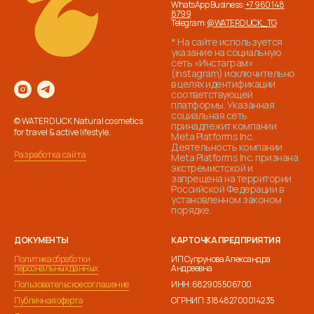
WhatsApp Business:
+7 960 148
8799
Telegram:
@WATERDUCK_TG
* На сайте используется
указание на социальную
сеть «Инстаграм»
(instagram) исключительно
в целях идентификации
соответствующей
платформы. Указанная
социальная сеть
© WATERDUCK Natural cosmetics
принадлежит компании
for travel & active lifestyle.
Meta Platforms Inc.
Деятельность компании
Разработка сайта
Meta Platforms Inc. признана
экстремистской и
запрещена на территории
Российской Федерации в
установленном законом
порядке.
ДОКУМЕНТЫ
КАРТОЧКА ПРЕДПРИЯТИЯ
Политика обработки
ИП Супрунова Александра
персональных данных
Андреевна
Пользовательское соглашение
ИНН: 682905506700
Публичная оферта
ОГРНИП: 318482700014235