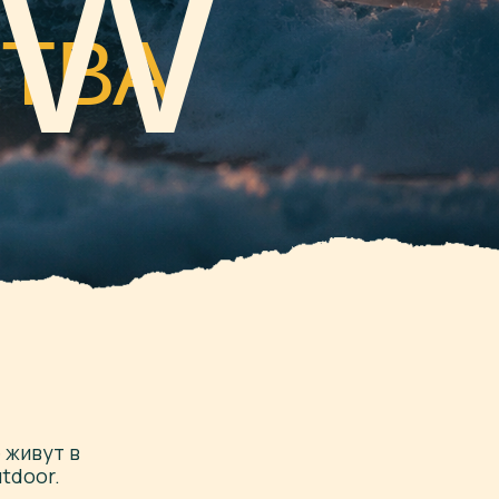
А
 живут в
tdoor.