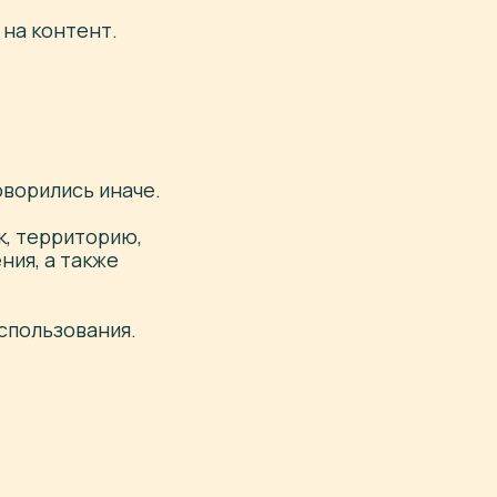
 на контент.
оворились иначе.
к, территорию,
ния, а также
использования.