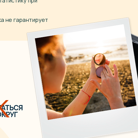
татистику при
ка не гарантирует