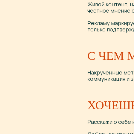
Живой контент, н
честное мнение о
Рекламу маркируе
только подтверж
С ЧЕМ 
Накрученные метр
коммуникация и з
ХОЧЕШЬ
W
Расскажи о себе и 
ВДОХНОВЛЯ
БОЛЬШЕ И