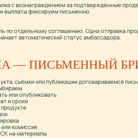
ылка с вознаграждением за подтверждённые прода
 и выплаты фиксируем письменно.
ль по отдельному соглашению. Одна отправка про
начает автоматический статус амбассадора.
ЛА — ПИСЬМЕННЫЙ БР
укта, съёмки или публикации договариваемся пис
выбираем
ать или опубликовать
ат и сроки
 продукте
вок
кировка
а или комиссия
CK на материалы