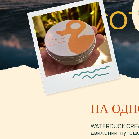
СОТ
НА ОДН
WATERDUCK CREW 
движении: путеше