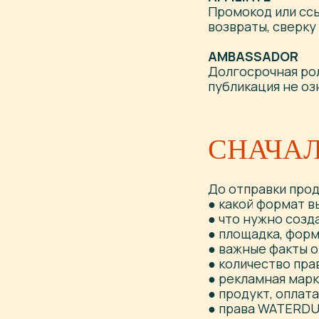
Промокод или сс
возвраты, сверку
AMBASSADOR
Долгосрочная ро
публикация не оз
СНАЧА
До отправки прод
● какой формат 
● что нужно созд
● площадка, форм
● важные факты о
● количество пра
● рекламная мар
● продукт, оплат
● права WATERDU