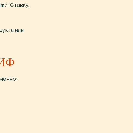
жи. Ставку,
дукта или
ИФ
ьменно: