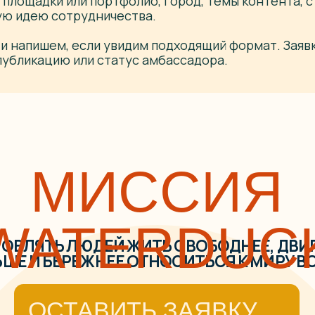
 площадки или портфолио, город, темы контента, с
ую идею сотрудничества.
ОСТАВИТЬ ЗАЯВКУ
 и напишем, если увидим подходящий формат. Заяв
 публикацию или статус амбассадора.