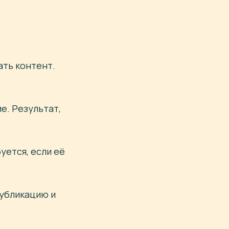
ать контент.
е. Результат,
уется, если её
публикацию и