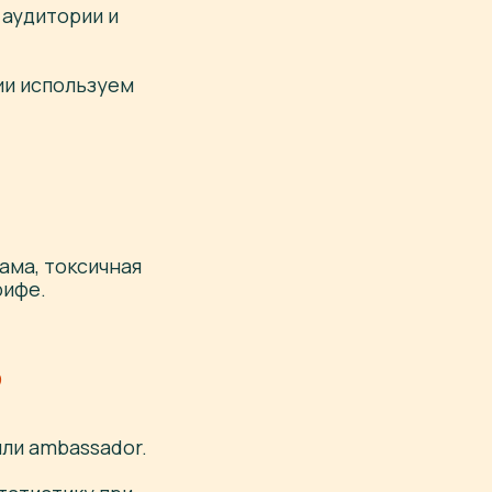
 аудитории и
ии используем
ама, токсичная
рифе.
?
 или ambassador.