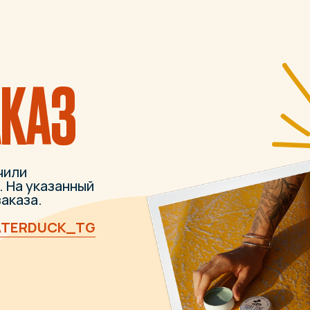
АЗ
казанный
.
UCK_TG